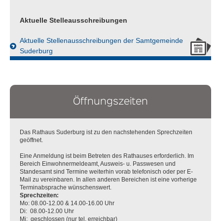
Samtgemeindebürgermeisterin - des
Samtgemeindebürgermeisters
Aktuelle Stelleausschreibungen
Aufforderung zur Einreichung von
Aktuelle Stellenausschreibungen der Samtgemeinde
Wahlvorschlägen für die Samtgemeindewahl
Suderburg
der Samtgemeinde Suderburg
Aufforderung zur Einreichung von
Wahlvorschlägen für die Gemeindewahl der
Gemeinde Suderburg
Öffnungszeiten
Aufforderung zur Einreichung von
Das Rathaus Suderburg ist zu den nachstehenden Sprechzeiten
Wahlvorschlägen für die Gemeindewahl der
geöffnet.
Gemeinde Gerdau
Eine Anmeldung ist beim Betreten des Rathauses erforderlich. Im
Bereich Einwohnermeldeamt, Ausweis- u. Passwesen und
Aufforderung zur Einreichung von
Standesamt sind Termine weiterhin vorab telefonisch oder per E-
Wahlvorschlägen für die Gemeindewahl der
Mail zu vereinbaren. In allen anderen Bereichen ist eine vorherige
Gemeinde Eimke
Terminabsprache wünschenswert.
Sprechzeiten:
Mo: 08.00-12.00 & 14.00-16.00 Uhr
Bekanntmachung Wahlleitungen
Di: 08.00-12.00 Uhr
Kommunalwahl 13. September 2026
Mi: geschlossen (nur tel. erreichbar)