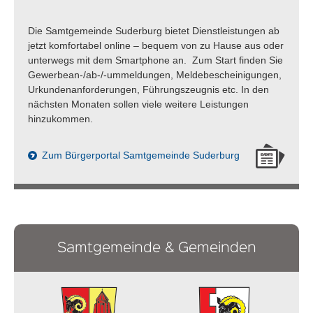
Zulassung Wahlvorschläge Gemeindewahl
Suderburg
Die Samtgemeinde Suderburg bietet Dienstleistungen ab
jetzt komfortabel online – bequem von zu Hause aus oder
Zulassung Wahlvorschläge
unterwegs mit dem Smartphone an. Zum Start finden Sie
Samtgemeindewahl Suderburg
Gewerbean-/ab-/-ummeldungen, Meldebescheinigungen,
Urkundenanforderungen, Führungszeugnis etc. In den
Zulassung Wahlvorschläge zur Wahl der
nächsten Monaten sollen viele weitere Leistungen
Samtgemeindebürgermeisterin / des
hinzukommen.
Samtgemeindebürgermeisters
Zum Bürgerportal Samtgemeinde Suderburg
Öffentliche Sitzung Wahlausschuss
Gemeinde Eimke
Öffentliche Sitzung Wahlausschuss
Gemeinde Gerdau
Samtgemeinde & Gemeinden
Öffentliche Sitzung Wahlausschuss
Gemeinde Suderburg
Öffentliche Sitzung Wahlausschuss
Samtgemeinde Suderburg