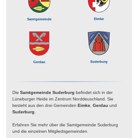
Zusammensetzung des Wahlausschusses
Eimke
für die Gemeindewahl in der Gemeinde Eimke
Samtgemeinde
Zusammensetzung des Wahlausschusses
für die Gemeindewahl in der Gemeinde
Gerdau
Zusammensetzung des Wahlausschusses
Suderburg
Gerdau
für die Gemeindewahl in der Gemeinde
Suderburg
Zusammensetzung des Wahlausschusses
Die
Samtgemeinde Suderburg
befindet sich in der
für die Samtgemeindewahl und für die Wahl
Lüneburger Heide im Zentrum Norddeuschland. Sie
der Samtgemeindebürgermeisterin-des
besteht aus den drei Gemeinden
Eimke
,
Gerdau
und
Samtgemeindebürgermeisters in der
Suderburg
.
Samtgemeinde Suderburg
Erfahren Sie mehr über die Samtgemeinde Suderburg
Aufforderung zur Einreichung von
und die einzelnen Mitgliedsgemeinden.
Wahlvorschlägen für die Direktwahl der