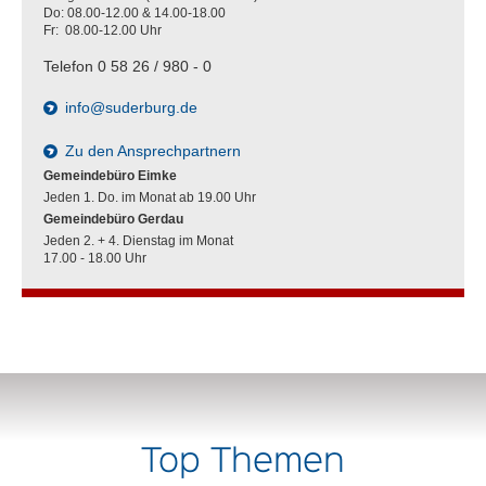
Do: 08.00-12.00 & 14.00-18.00
Fr: 08.00-12.00 Uhr
Bekanntmachung barrierefreie Wahlräume
Kommunalwahl 13. September 2026
Telefon 0 58 26 / 980 - 0
info@suderburg.de
Aufforderung an die Parteien und
Wählergruppen zur Benennung von
Zu den Ansprechpartnern
Wahlvorstandsmitgliedern Kommunalwahl
Gemeindebüro Eimke
2026 Samtgemeinde Suderburg
Jeden 1. Do. im Monat ab 19.00 Uhr
Gemeindebüro Gerdau
Aufforderung an die Parteien und
Jeden 2. + 4. Dienstag im Monat
Wählergruppen zur Benennung von
17.00 - 18.00 Uhr
Wahlausschussmitgliedern Kommunalwahl
2026 Samtgemeinde Suderburg
Aufforderung an die Parteien und
Wählergruppen zur Benennung von
Wahlausschussmitgliedern Kommunalwahl
2026 Gemeinde Suderburg
Top Themen
Aufforderung an die Parteien und