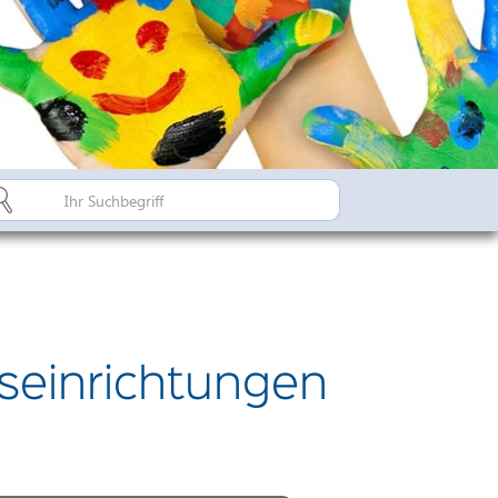
Bürgerinfo A-Z
Suderburger Land
Dorfregion / Dorfentwicklu
Suderburg - Stahlbachtal
n
hulen
eseinrichtungen