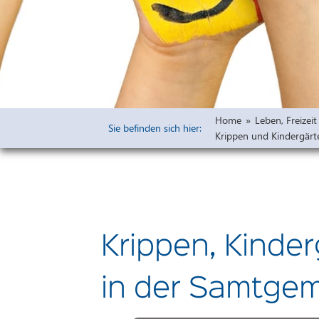
Widmungen
Öffentliche 
Bauleitpläne 
Vorprüfung u
Freiflächena
Home
»
Leben, Freize
Wirksame rech
Sie befinden sich hier:
Krippen und Kindergärt
Ausschreibu
Haushaltsplä
Krippen, Kinde
in der Samtge