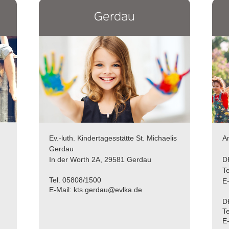
Gerdau
Ev.-luth. Kindertagesstätte St. Michaelis
A
Gerdau
In der Worth 2A, 29581 Gerdau
D
T
Tel. 05808/1500
E
E-Mail: kts.gerdau@evlka.de
D
T
E