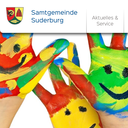
Aktuelles &
Service
Ortsrecht 
Bekanntm
Rats- und Bü
Aktuelle Ste
Ortsrecht / 
Allgemeine 
Kommunale 
EU-Umgebungs