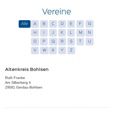
Vereine
Alle
A
B
C
D
E
F
G
H
I
J
K
L
M
N
O
P
Q
R
S
T
U
V
W
X
Y
Z
Altenkreis Bohlsen
Ruth Franke
Am Silberberg 4
29581 Gerdau-Bohlsen