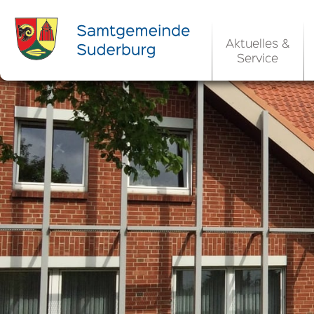
Aktuelles &
Service
Ortsrecht 
Bekanntm
Rats- und Bü
Aktuelle Ste
Ortsrecht / 
Allgemeine 
Kommunale 
EU-Umgebungs