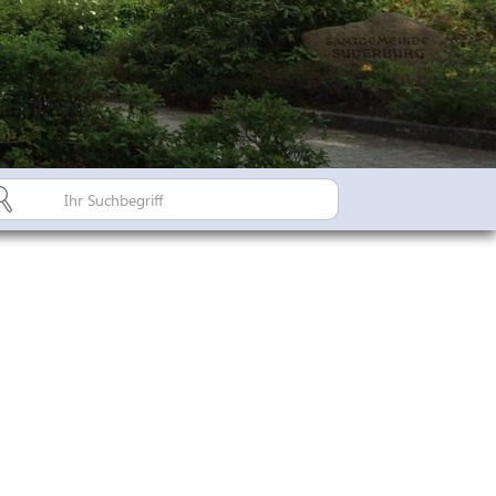
Bürgerinfo A-Z
Suderburger Land
Dorfregion / Dorfentwicklu
Suderburg - Stahlbachtal
n
hulen