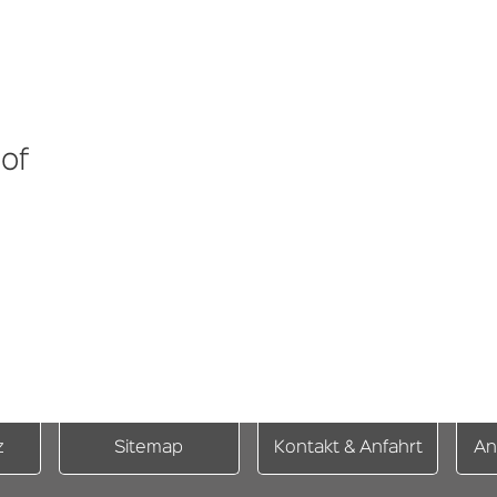
of
z
Sitemap
Kontakt & Anfahrt
An