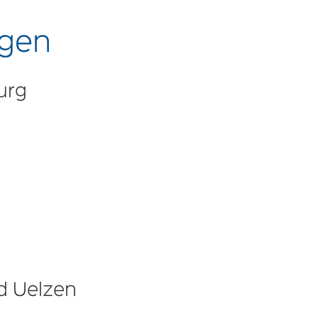
ngen
urg
d Uelzen