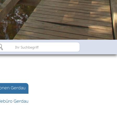
Bürgerinfo A-Z
Suderburger Land
Dorfregion / Dorfentwicklu
Suderburg - Stahlbachtal
n
hulen
ionen Gerdau
debüro Gerdau