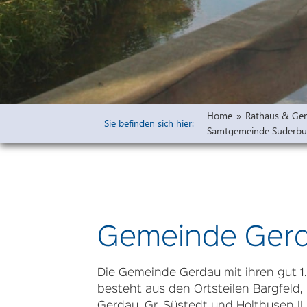
Widmungen
Öffentliche 
Bauleitpläne 
Vorprüfung u
Freiflächena
Home
»
Rathaus & Ge
Wirksame rech
Sie befinden sich hier:
Samtgemeinde Suderbu
Ausschreibu
Haushaltsplä
Gemeinde Ger
Die Gemeinde Gerdau mit ihren gut 
besteht aus den Ortsteilen Bargfeld,
Gerdau, Gr. Süstedt und Holthusen II.