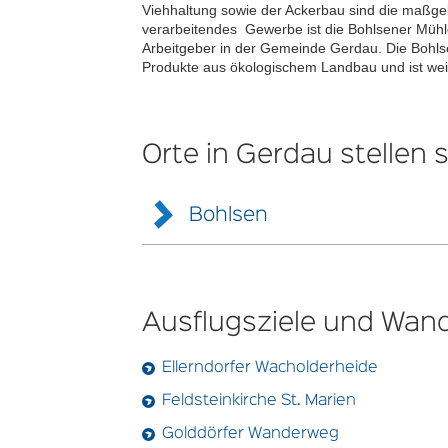
Viehhaltung sowie der Ackerbau sind die maßgeb
verarbeitendes Gewerbe ist die Bohlsener Mühl
Arbeitgeber in der Gemeinde Gerdau. Die Bohlse
Produkte aus ökologischem Landbau und ist wei
Orte in Gerdau stellen s
Bohlsen
Geschichtliche Entwicklung
Im Jahre 1292 wurde Bohlsen unter dem Namen B
Besiedlung aufgrund von Funden im Bereich de
Ausflugsziele und Wan
ausgegangen, dass sich bereits im Jahre 800 ei
„Bohlsener Mühle“ erstmalig im Jahre 1575.
Das Dorf Bohlsen gehörte schon im 14. Jahrhun
Ellerndorfer Wacholderheide
Kurfürstentum (1765) und Königreich Hannover 
Feldsteinkirche St. Marien
1935 wurde das offizielle Wappen von Bohlsen 
Im Jahre 1972 verlor Bohlsen mit der niedersäc
Golddörfer Wanderweg
Eigenständigkeit. Der Ort lebt seitdem als „Orts