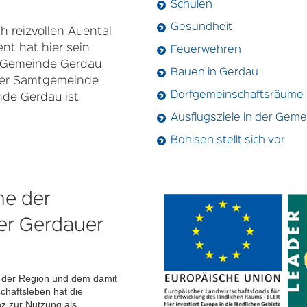
Schulen
Gesundheit
ch reizvollen Auental
nt hat hier sein
Feuerwehren
ie Gemeinde Gerdau
Bauen in Gerdau
 der Samtgemeinde
Dorfgemeinschaftsräume
nde Gerdau ist
Ausflugsziele in der Gem
Bohlsen stellt sich vor
me der
er Gerdauer
n der Region und dem damit
chaftsleben hat die
 zur Nutzung als