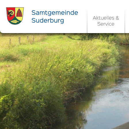
Aktuelles &
Service
Ortsrecht 
Bekanntm
Rats- und Bü
Aktuelle Ste
Ortsrecht / 
Allgemeine 
Kommunale 
EU-Umgebungs