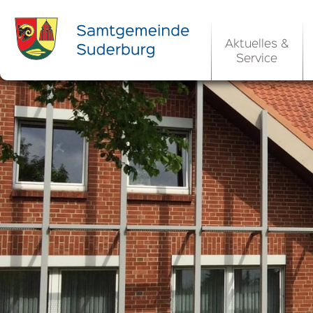
Aktuelles &
Service
Ortsrecht 
Bekanntm
Rats- und Bü
Aktuelle Ste
Ortsrecht / 
Allgemeine 
Kommunale 
EU-Umgebungs