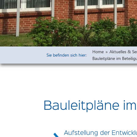
Widmungen
Öffentliche 
Bauleitpläne 
Vorprüfung u
Freiflächena
Home
»
Aktuelles & Se
Wirksame rech
Sie befinden sich hier:
Bauleitpläne im Beteili
Ausschreibu
Haushaltsplä
Bauleitpläne i
Aufstellung der Entwick