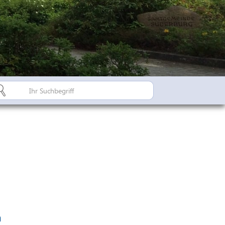
Bürgerinfo A-Z
Suderburger Land
Dorfregion / Dorfentwicklu
Suderburg - Stahlbachtal
n
hulen
n
n