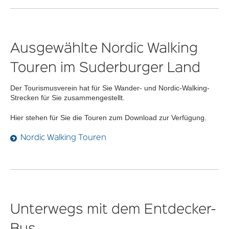
Der Entdecker-Bus
Radwege in die Natur
Der erste Stoppomat in Norddeutschland
Ausgewählte Nordic Walking
Nordic Walking im Suderburger Land
Erholung in der Heide
Touren im Suderburger Land
Kanuwandern auf Gerdau und Ilmenau
Wandern auf dem Wassererlebnispfad mit GPS
Der Tourismusverein hat für Sie Wander- und Nordic-Walking-
Strecken für Sie zusammengestellt.
Hier stehen für Sie die Touren zum Download zur Verfügung.
Nordic Walking Touren
Unterwegs mit dem Entdecker-