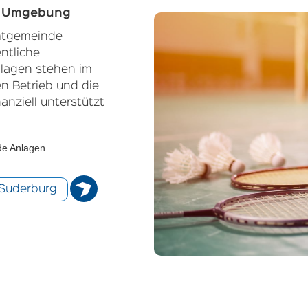
d Umgebung
amtgemeinde
ntliche
lagen stehen im
en Betrieb und die
nziell unterstützt
de Anlagen.
 Suderburg