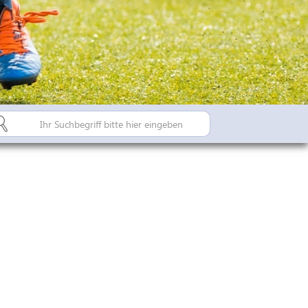
Bürgerinfo A-Z
Suderburger Land
Dorfregion / Dorfentwicklu
Suderburg - Stahlbachtal
n
hulen