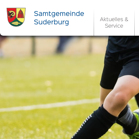
Aktuelles &
Service
Ortsrecht 
Bekanntm
Rats- und Bü
Aktuelle Ste
Ortsrecht / 
Allgemeine 
Kommunale 
EU-Umgebungs