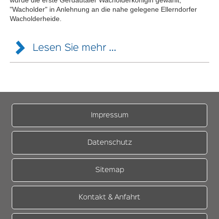
wurde die erste Gerdautaler Wacholderkönigin gewählt,
"Wacholder" in Anlehnung an die nahe gelegene Ellerndorfer
Wacholderheide.
Lesen Sie mehr ...
Kandidatinnen für die "Wahl"
Kandidatinnen für die "Wahl" sind gestandene junge Frauen, die
verschiedene Aufgaben lösen müssen, z.B. einen Knopf mit der
linken Hand annähen oder eine Kuh möglichst naturgetreu
malen. Neben Geschicklichkeit ist auch Wissen gefragt, denn es
Impressum
müssen verschiedene Fragen beantwortet werden, wie z.B.
diese: "wie viele Fenster hat der neue Aussichtsturm bei
Hösseringen?". Beim Lösen der Aufgaben zählen Qualität und
Datenschutz
Zeit, eine unabhängige Jury sorgt für eine gerechte Verteilung
der Punkte. Wer die höchste Punktzahl erreicht, ist Siegerin des
Wettbewerbs und wird in einem feierlichen Akt zur
Sitemap
Wacholderköngin gekrönt - mit einem Krönchen aus Wacholder
und Heidekraut, einer Wanderkette, einer erika-farbenen
Schärpe mit Jahreszahl und einer lila Schürze.
Kontakt & Anfahrt
Der erste Wettbewerb