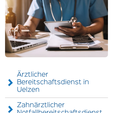
Ärztlicher
Bereitschaftsdienst in
Uelzen
Zahnärztlicher
Ripdorfer Straße 1
29525 Uelzen