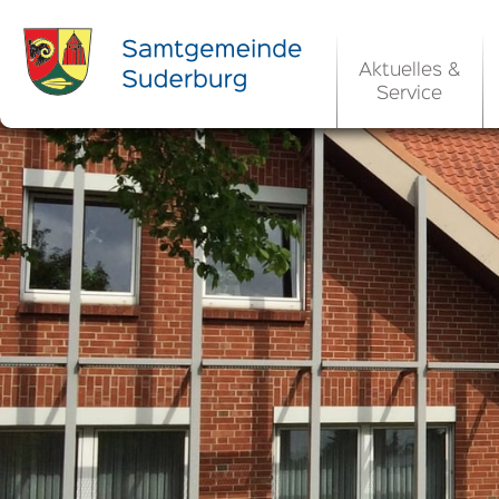
Aktuelles &
Service
Ortsrecht 
Bekanntm
Rats- und Bü
Aktuelle Ste
Ortsrecht / 
Allgemeine 
Kommunale 
EU-Umgebungs