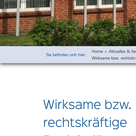
Widmungen
Öffentliche 
Bauleitpläne 
Vorprüfung u
Freiflächena
Home
»
Aktuelles & Se
Wirksame rech
Sie befinden sich hier:
Wirksame bzw. rechtskrä
Ausschreibu
Haushaltsplä
Wirksame bzw.
rechtskräftige