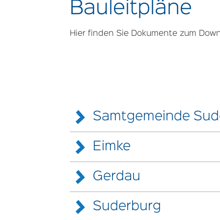
Bauleitpläne
Hier finden Sie Dokumente zum Down
Samtgemeinde Sud
Eimke
29. Änderung des Flächennutzung
Grünflächen)
Gerdau
Aufstellung des Bebauungsplanes 
Gewerbegebiet OT Bargfeld
Bauvorschrift.
Gewerbegebiet 2 OT Bargfeld
Suderburg
Bebauungsplan Bohlsen „Bohlsener
Ausgefertigte Urschrift Bebauungspla
28. Änderung des Flächennutzun