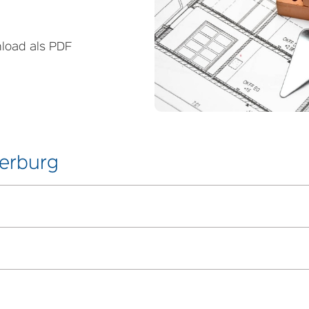
load als PDF
erburg
splanes (OT Bargfeld, Gewerbegebiet mit
Eimke „Kirchsteigsfeld“ mit örtlicher
 Mühle“ mit örtlicher Bauvorschrift
n; Planzeichnung, Planzeichenerklärung, Hinweise,
gsplanes (OT Bohlsen, Sondergebiet