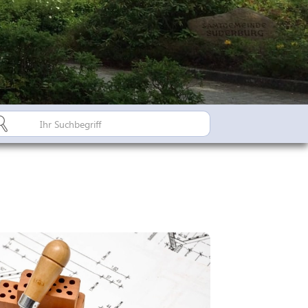
Bürgerinfo A-Z
Suderburger Land
Dorfregion / Dorfentwicklu
Suderburg - Stahlbachtal
n
hulen