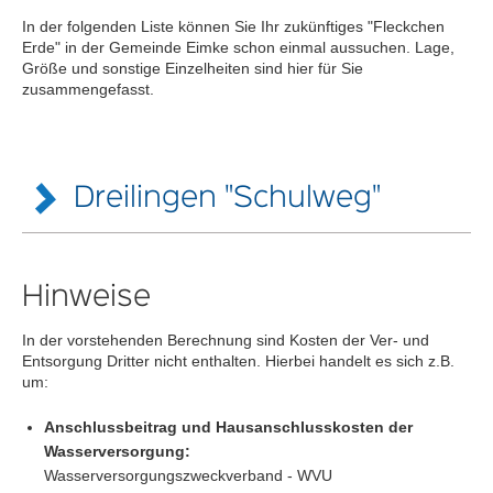
In der folgenden Liste können Sie Ihr zukünftiges "Fleckchen
Erde" in der Gemeinde Eimke schon einmal aussuchen. Lage,
Größe und sonstige Einzelheiten sind hier für Sie
zusammengefasst.
Dreilingen "Schulweg"
Modellberechnung für ein Flurstück im Baugebiet Eimke -
Dreilingen "Schulweg" mit einer Größe von 1.000 m²
Hinweise
Verkäufer:
In der vorstehenden Berechnung sind Kosten der Ver- und
A. Frohns
Entsorgung Dritter nicht enthalten. Hierbei handelt es sich z.B.
um:
Informationen:
Gemeinde Eimke
Anschlussbeitrag und Hausanschlusskosten der
Bürgermeister Dirk-Walter Amtsfeld
Wasserversorgung:
Apfelweg 5
Wasserversorgungszweckverband - WVU
29578 Eimke