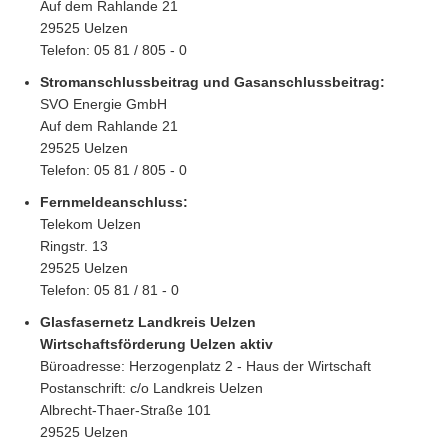
Tel. 05873 / 249
Auf dem Rahlande 21
29525 Uelzen
Kaufpreis in:
Euro
Telefon: 05 81 / 805 - 0
Kaufpreis:
Auf Anfrage
Stromanschlussbeitrag und Gasanschlussbeitrag:
Aufwand Erschließung
SVO Energie GmbH
Schmutzwasser
Auf dem Rahlande 21
Entwässerung
29525 Uelzen
Kanalbaubeitrag:
1.000 m² je 2,81 € = 2.810 €
Straßenbeitrag:
Telefon: 05 81 / 805 - 0
nach Baugesetzbuch geschätzt
1.000 m² x 10,23 € = 10.230 €
Fernmeldeanschluss:
Nebenkosten
Telekom Uelzen
Vermessungskosten:
geschätzt 2.500 €
Ringstr. 13
Notariatsgebühr:
geschätzt 360 €
29525 Uelzen
Telefon: 05 81 / 81 - 0
Glasfasernetz Landkreis Uelzen
Wirtschaftsförderung Uelzen aktiv
Büroadresse: Herzogenplatz 2 - Haus der Wirtschaft
Postanschrift: c/o Landkreis Uelzen
Albrecht-Thaer-Straße 101
29525 Uelzen