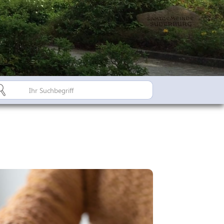
Bürgerinfo A-Z
Suderburger Land
Dorfregion / Dorfentwicklu
Suderburg - Stahlbachtal
n
hulen