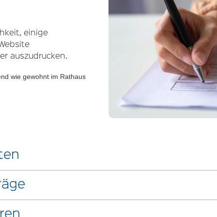
hkeit, einige
 Website
er auszudrucken.
ßend wie gewohnt im Rathaus
ten
räge
ng
ren
 Straßenausbaubeiträge