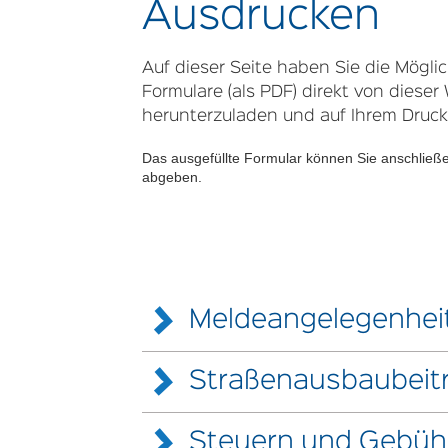
Ausdrucken
Auf dieser Seite haben Sie die Möglic
Formulare (als PDF) direkt von dieser
herunterzuladen und auf Ihrem Druck
Das ausgefüllte Formular können Sie anschlie
abgeben.
Meldeangelegenhei
Straßenausbaubeit
Vermieter- und Wohnungsgeberbestätigu
zum Formular als PDF
Datenschutz-Grundverordnung
Steuern und Gebüh
Antrag auf Gewährung der Verrentung der