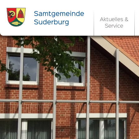
Aktuelles &
Service
Ortsrecht 
Bekanntm
Rats- und Bü
Aktuelle Ste
Ortsrecht / 
Allgemeine 
Kommunale 
EU-Umgebungs