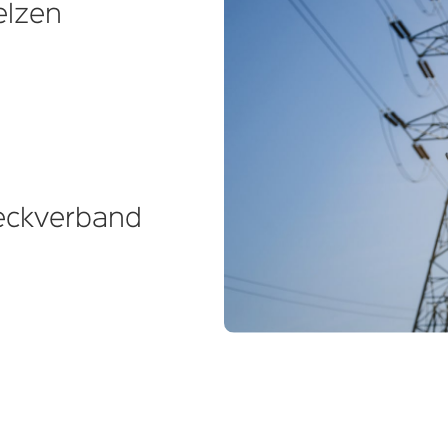
elzen
eckverband