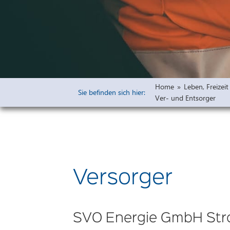
Widmungen
Öffentliche 
Bauleitpläne 
Vorprüfung u
Freiflächena
Home
»
Leben, Freize
Wirksame rech
Sie befinden sich hier:
Ver- und Entsorger
Ausschreibu
Haushaltsplä
Versorger
SVO Energie GmbH Str