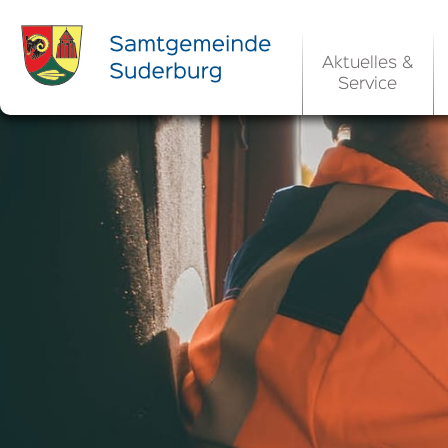
Aktuelles &
Service
Ortsrecht 
Bekanntm
Rats- und Bü
Aktuelle Ste
Ortsrecht / 
Allgemeine 
Kommunale 
EU-Umgebungs