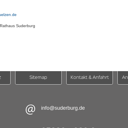
elzen.de
m Rathaus Suderburg
z
Sitemap
Kontakt & Anfahrt
An
info@suderburg.de