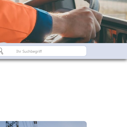
Bürgerinfo A-Z
Suderburger Land
Dorfregion / Dorfentwicklu
Suderburg - Stahlbachtal
n
hulen