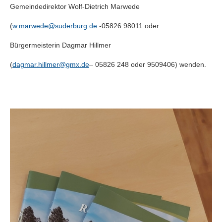
Gemeindedirektor Wolf-Dietrich Marwede
(
w.marwede@suderburg.de
-05826 98011 oder
Bürgermeisterin Dagmar Hillmer
(
dagmar.hillmer@gmx.de
– 05826 248 oder 9509406) wenden.