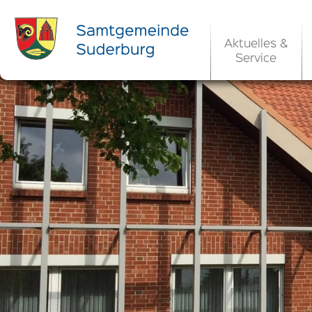
Aktuelles &
Service
Ortsrecht 
Bekanntm
Rats- und Bü
Aktuelle Ste
Ortsrecht / 
Allgemeine 
Kommunale 
EU-Umgebungs