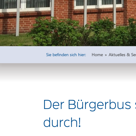
Widmungen
Öffentliche 
Bauleitpläne 
Vorprüfung u
Freiflächena
Wirksame rech
Sie befinden sich hier:
Home
»
Aktuelles & Se
Ausschreibu
Haushaltsplä
Der Bürgerbus 
durch!