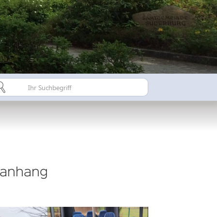
Bürgerinfo A-Z
Suderburger Land
Dorfregion / Dorfentwicklu
Suderburg - Stahlbachtal
n
hulen
eianhang