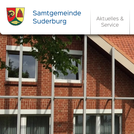
Aktuelles &
Service
Ortsrecht 
Bekanntm
Rats- und Bü
Aktuelle Ste
Ortsrecht / 
Allgemeine 
Kommunale 
EU-Umgebungs