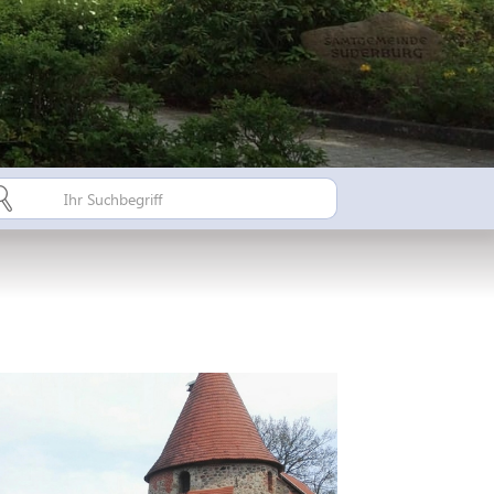
Bürgerinfo A-Z
Suderburger Land
Dorfregion / Dorfentwicklu
Suderburg - Stahlbachtal
n
hulen