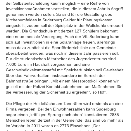
der Selbstentschuldung kaum möglich – eine Reihe von
Investitionsmaßnahmen vorstellen, die in diesem Jahr in Angriff
genommen werden sollen. So sind für die Gestaltung des
Kirchenumfeldes in Suderburg Gelder für Planungskosten
eingestellt, zudem soll der Spielplatz in der Wolfskuhle erneuert
werden. Die Grundschule mit derzeit 127 Schülern bekommt
eine neue mediale Versorgung. Auch der VfL Suderburg kann
sich auf Investitionen in eine Solaranlage freuen, allerdings
muss dazu zunächst die Sportförderrichtlinie der Gemeinde
überarbeitet werden, was noch in diesem Jahr passieren soll.
Für die studentischen Mitarbeiter des Jugendzentrums sind
7.000 Euro im Haushalt vorgesehen und eine
Geschwindigkeitsmesstafel mit Speicherfunktion soll Gewissheit
über das Fahrverhalten, insbesondere im Bereich der
Bahnhofstraße bringen. „Mit einem Messprotokoll können wir
gezielt mit der Polizei Kontakt aufnehmen, um Maßnahmen für
die Verbesserung der Sicherheit zu ergreifen“, so Hoff.
Die Pflege der Heidefläche am Tannrähm wird erstmals an eine
Firma vergeben. Bei den Einwohnerzahlen kann Suderburg
sogar einen „kräftigen Sprung nach oben“ konstatieren: 2835
Menschen leben derzeit in der Gemeinde, das sind 65 mehr als
im Vorjahr. In 2011 waren es 2773 Einwohner. „Der