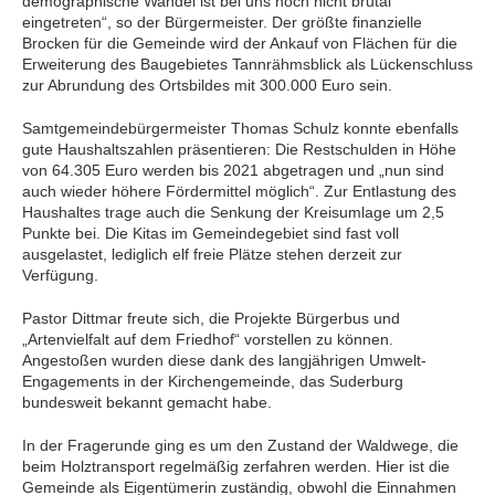
demographische Wandel ist bei uns noch nicht brutal
eingetreten“, so der Bürgermeister. Der größte finanzielle
Brocken für die Gemeinde wird der Ankauf von Flächen für die
Erweiterung des Baugebietes Tannrähmsblick als Lückenschluss
zur Abrundung des Ortsbildes mit 300.000 Euro sein.
Samtgemeindebürgermeister Thomas Schulz konnte ebenfalls
gute Haushaltszahlen präsentieren: Die Restschulden in Höhe
von 64.305 Euro werden bis 2021 abgetragen und „nun sind
auch wieder höhere Fördermittel möglich“. Zur Entlastung des
Haushaltes trage auch die Senkung der Kreisumlage um 2,5
Punkte bei. Die Kitas im Gemeindegebiet sind fast voll
ausgelastet, lediglich elf freie Plätze stehen derzeit zur
Verfügung.
Pastor Dittmar freute sich, die Projekte Bürgerbus und
„Artenvielfalt auf dem Friedhof“ vorstellen zu können.
Angestoßen wurden diese dank des langjährigen Umwelt-
Engagements in der Kirchengemeinde, das Suderburg
bundesweit bekannt gemacht habe.
In der Fragerunde ging es um den Zustand der Waldwege, die
beim Holztransport regelmäßig zerfahren werden. Hier ist die
Gemeinde als Eigentümerin zuständig, obwohl die Einnahmen