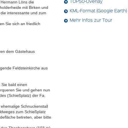
s Hermann Löns die
TOP50-Overlay
holderheide mit Birken und
KML-Format (Google Earth)
 die interessante und zum
Mehr Infos zur Tour
 Sie sich an friedlich
eben dem Gästehaus
iegende Feldsteinkirche aus
 Sie bald einen
erqueren Sie und gehen nun
des (Schießplatz) der Fa.
r ehemalige Schnuckenstall
eldweges zum Schießplatz
defläche betreten, aber bitte