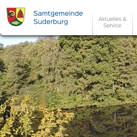
Aktuelles &
Service
Ortsrecht 
Bekanntm
Rats- und Bü
Aktuelle Ste
Ortsrecht / 
Allgemeine 
Kommunale 
EU-Umgebungs