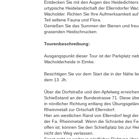
Entdecken Sie mit den Augen des Heidedichter
urtypische Heidelandschaft der Ellerndorfer Wac
Wacholder. Richten Sie Ihre Aufmerksamkeit auf
Teil seltene Fauna und Flora.
Genießen Sie das Summen der Bienen und freuen
grasenden Heidschnucken.
Tourenbeschreibung:
Ausgangspunkt dieser Tour ist der Parkplatz n
Wacholderheide in Eimke.
Besichtigen Sie vor dem Start die in der Nähe l
dem 13. Jh.
Über die Dorfstraße und den Apfelweg erreichen
Schießstand an der Bundestrasse 71. Diese üb
in nördlicher Richtung entlang des Übungsgelän
Rheinmetall zur Ortschaft Ellerndorf.
Hier am westlichen Rand von Ellerndorf liegt de
der Fa. Rheinmetall. Wenn die Schranke des F
offen ist, können Sie den Schießplatz bis zur Hei
nicht den Weg verlassen.