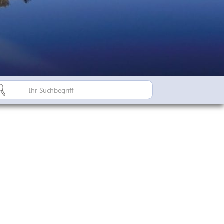
Bürgerinfo A-Z
Suderburger Land
Dorfregion / Dorfentwicklu
Suderburg - Stahlbachtal
n
hulen