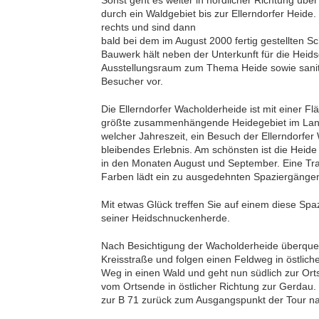
Sonst geht es weiter in nördlicher Richtung üb
durch ein Waldgebiet bis zur Ellerndorfer Heide. 
rechts und sind dann
bald bei dem im August 2000 fertig gestellten S
Bauwerk hält neben der Unterkunft für die Heid
Ausstellungsraum zum Thema Heide sowie sanitä
Besucher vor.
Die Ellerndorfer Wacholderheide ist mit einer Fl
größte zusammenhängende Heidegebiet im Land
welcher Jahreszeit, ein Besuch der Ellerndorfer
bleibendes Erlebnis. Am schönsten ist die Heide 
in den Monaten August und September. Eine Tra
Farben lädt ein zu ausgedehnten Spaziergänge
Mit etwas Glück treffen Sie auf einem diese Sp
seiner Heidschnuckenherde.
Nach Besichtigung der Wacholderheide überquer
Kreisstraße und folgen einen Feldweg in östliche
Weg in einen Wald und geht nun südlich zur Orts
vom Ortsende in östlicher Richtung zur Gerdau.
zur B 71 zurück zum Ausgangspunkt der Tour n