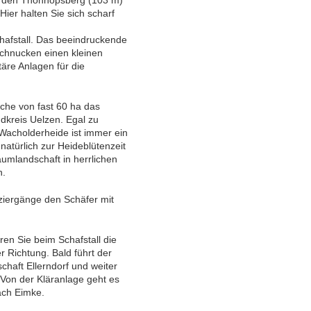
er den Thonhopsberg (103 m)
Hier halten Sie sich scharf
chafstall. Das beeindruckende
schnucken einen kleinen
re Anlagen für die
äche von fast 60 ha das
kreis Uelzen. Egal zu
 Wacholderheide ist immer ein
natürlich zur Heideblütenzeit
umlandschaft in herrlichen
n.
aziergänge den Schäfer mit
en Sie beim Schafstall die
r Richtung. Bald führt der
chaft Ellerndorf und weiter
 Von der Kläranlage geht es
ach Eimke.