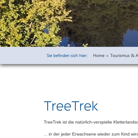
Widmungen
Öffentliche 
Bauleitpläne 
Vorprüfung u
Freiflächena
Wirksame rech
Sie befinden sich hier:
Home
»
Tourismus & Au
Ausschreibu
Haushaltsplä
TreeTrek
TreeTrek ist die natürlich-verspielte Kletterland
... in der jeder Erwachsene wieder zum Kind wi