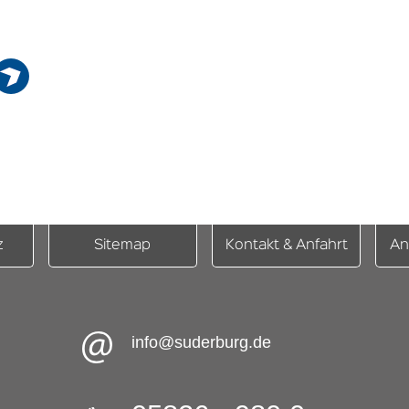
z
Sitemap
Kontakt & Anfahrt
An
info@suderburg.de