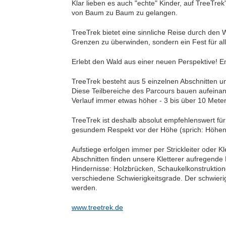
Klar lieben es auch "echte" Kinder, auf TreeTr
von Baum zu Baum zu gelangen.
TreeTrek bietet eine sinnliche Reise durch den Wal
Grenzen zu überwinden, sondern ein Fest für alle
Erlebt den Wald aus einer neuen Perspektive! En
TreeTrek besteht aus 5 einzelnen Abschnitten 
Diese Teilbereiche des Parcours bauen aufeina
Verlauf immer etwas höher - 3 bis über 10 Meter
TreeTrek ist deshalb absolut empfehlenswert fü
gesundem Respekt vor der Höhe (sprich: Höhena
Aufstiege erfolgen immer per Strickleiter oder Kl
Abschnitten finden unsere Kletterer aufregende
Hindernisse: Holzbrücken, Schaukelkonstruktionen
verschiedene Schwierigkeitsgrade. Der schwie
werden.
www.treetrek.de