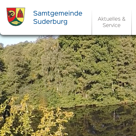
Aktuelles &
Service
Ortsrecht 
Bekanntm
Rats- und Bü
Aktuelle Ste
Ortsrecht / 
Allgemeine 
Kommunale 
EU-Umgebungs