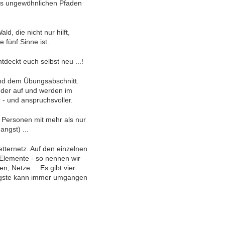
ek's ungewöhnlichen Pfaden
d, die nicht nur hilft,
 fünf Sinne ist.
tdeckt euch selbst neu ...!
und dem Übungsabschnitt.
nder auf und werden im
 - und anspruchsvoller.
r Personen mit mehr als nur
ngst) ...
etternetz. Auf den einzelnen
 Elemente - so nennen wir
, Netze ... Es gibt vier
rigste kann immer umgangen