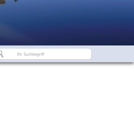
Bürgerinfo A-Z
Suderburger Land
Dorfregion / Dorfentwicklu
Suderburg - Stahlbachtal
n
hulen