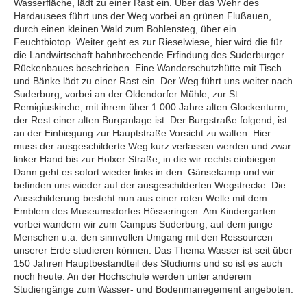
Wasserfläche, lädt zu einer Rast ein. Über das Wehr des
Hardausees führt uns der Weg vorbei an grünen Flußauen,
durch einen kleinen Wald zum Bohlensteg, über ein
Feuchtbiotop. Weiter geht es zur Rieselwiese, hier wird die für
die Landwirtschaft bahnbrechende Erfindung des Suderburger
Rückenbaues beschrieben. Eine Wanderschutzhütte mit Tisch
und Bänke lädt zu einer Rast ein. Der Weg führt uns weiter nach
Suderburg, vorbei an der Oldendorfer Mühle, zur St.
Remigiuskirche, mit ihrem über 1.000 Jahre alten Glockenturm,
der Rest einer alten Burganlage ist. Der Burgstraße folgend, ist
an der Einbiegung zur Hauptstraße Vorsicht zu walten. Hier
muss der ausgeschilderte Weg kurz verlassen werden und zwar
linker Hand bis zur Holxer Straße, in die wir rechts einbiegen.
Dann geht es sofort wieder links in den Gänsekamp und wir
befinden uns wieder auf der ausgeschilderten Wegstrecke. Die
Ausschilderung besteht nun aus einer roten Welle mit dem
Emblem des Museumsdorfes Hösseringen. Am Kindergarten
vorbei wandern wir zum Campus Suderburg, auf dem junge
Menschen u.a. den sinnvollen Umgang mit den Ressourcen
unserer Erde studieren können. Das Thema Wasser ist seit über
150 Jahren Hauptbestandteil des Studiums und so ist es auch
noch heute. An der Hochschule werden unter anderem
Studiengänge zum Wasser- und Bodenmanegement angeboten.