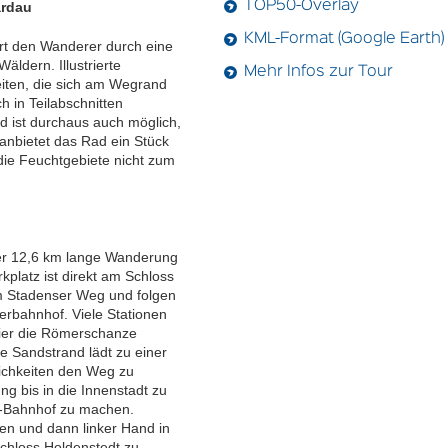
ardau
TOP50-Overlay
KML-Format (Google Earth)
t den Wanderer durch eine
äldern. Illustrierte
Mehr Infos zur Tour
eiten, die sich am Wegrand
 in Teilabschnitten
d ist durchaus auch möglich,
 anbietet das Rad ein Stück
die Feuchtgebiete nicht zum
der 12,6 km lange Wanderung
kplatz ist direkt am Schloss
 Stadenser Weg und folgen
rbahnhof. Viele Stationen
hier die Römerschanze
ße Sandstrand lädt zu einer
ichkeiten den Weg zu
ung bis in die Innenstadt zu
r-Bahnhof zu machen.
lgen und dann linker Hand in
hloss Holdenstedt zu