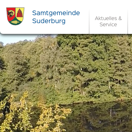
Aktuelles &
Service
Ortsrecht 
Bekanntm
Rats- und Bü
Aktuelle Ste
Ortsrecht / 
Allgemeine 
Kommunale 
EU-Umgebungs