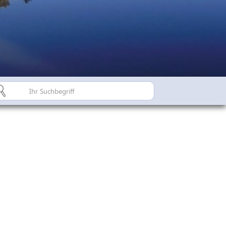
Bürgerinfo A-Z
Suderburger Land
Dorfregion / Dorfentwicklu
Suderburg - Stahlbachtal
n
hulen