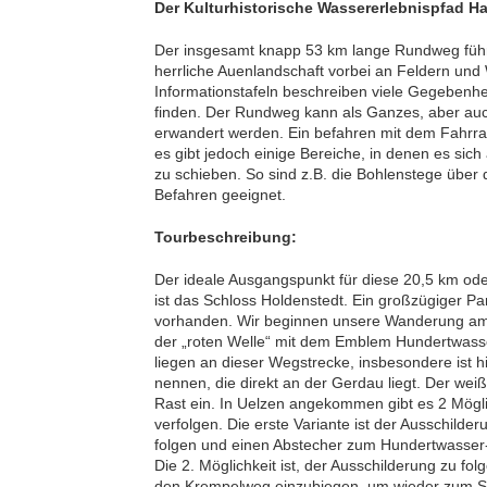
Der Kulturhistorische Wassererlebnispfad H
Der insgesamt knapp 53 km lange Rundweg führ
herrliche Auenlandschaft vorbei an Feldern und W
Informationstafeln beschreiben viele Gegebenh
finden. Der Rundweg kann als Ganzes, aber auch
erwandert werden. Ein befahren mit dem Fahrra
es gibt jedoch einige Bereiche, in denen es sich
zu schieben. So sind z.B. die Bohlenstege über 
Befahren geeignet.
Tourbeschreibung:
Der ideale Ausgangspunkt für diese 20,5 km o
ist das Schloss Holdenstedt. Ein großzügiger Par
vorhanden. Wir beginnen unsere Wanderung am
der „roten Welle“ mit dem Emblem Hundertwasse
liegen an dieser Wegstrecke, insbesondere ist 
nennen, die direkt an der Gerdau liegt. Der wei
Rast ein. In Uelzen angekommen gibt es 2 Mögl
verfolgen. Die erste Variante ist der Ausschilder
folgen und einen Abstecher zum Hundertwasse
Die 2. Möglichkeit ist, der Ausschilderung zu fo
den Krempelweg einzubiegen, um wieder zum Sc