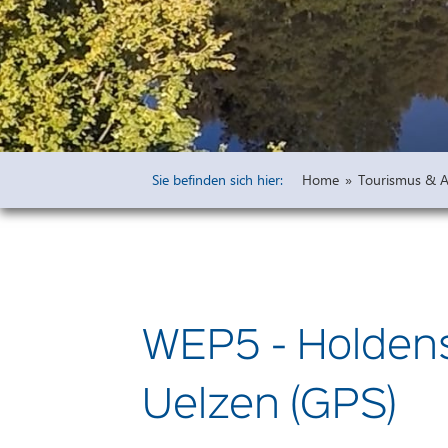
Widmungen
Öffentliche 
Bauleitpläne 
Vorprüfung u
Freiflächena
Wirksame rech
Sie befinden sich hier:
Home
»
Tourismus & Au
Ausschreibu
Haushaltsplä
WEP5 - Holdens
Uelzen (GPS)