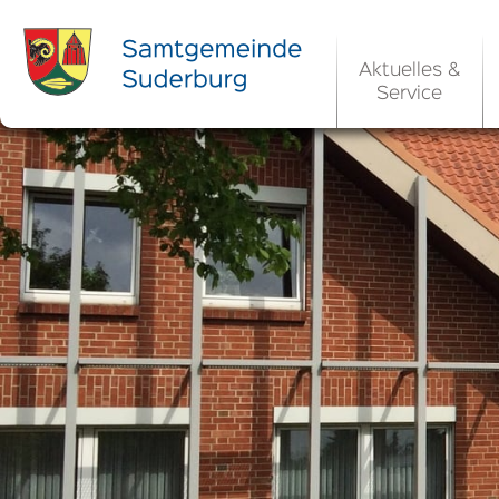
Aktuelles &
Service
Ortsrecht 
Bekanntm
Rats- und Bü
Aktuelle Ste
Ortsrecht / 
Allgemeine 
Kommunale 
EU-Umgebungs