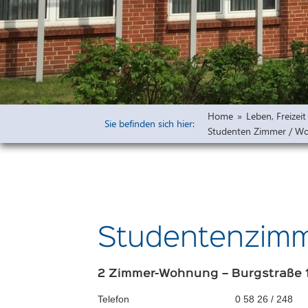
Widmungen
Öffentliche 
Bauleitpläne 
Vorprüfung u
Freiflächena
Home
»
Leben, Freize
Wirksame rech
Sie befinden sich hier:
Studenten Zimmer / Wo
Ausschreibu
Haushaltsplä
Studentenzim
2 Zimmer-Wohnung – Burgstraße 
Telefon
0 58 26 / 248