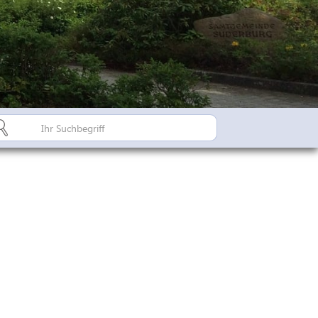
Bürgerinfo A-Z
Suderburger Land
Dorfregion / Dorfentwicklu
Suderburg - Stahlbachtal
n
hulen