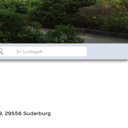
Bürgerinfo A-Z
Suderburger Land
Dorfregion / Dorfentwicklu
Suderburg - Stahlbachtal
n
hulen
9, 29556 Suderburg