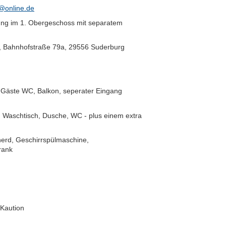
@online.de
ng im 1. Obergeschoss mit separatem
, Bahnhofstraße 79a, 29556 Suderburg
Gäste WC, Balkon, seperater Eingang
Waschtisch, Dusche, WC - plus einem extra
herd, Geschirrspülmaschine,
rank
Kaution