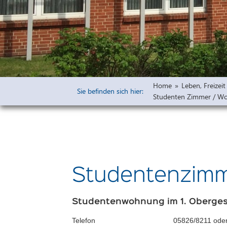
Widmungen
Öffentliche 
Bauleitpläne 
Vorprüfung u
Freiflächena
Home
»
Leben, Freize
Wirksame rech
Sie befinden sich hier:
Studenten Zimmer / Wo
Ausschreibu
Haushaltsplä
Studentenzim
Studentenwohnung im 1. Oberges
Telefon
05826/8211 ode