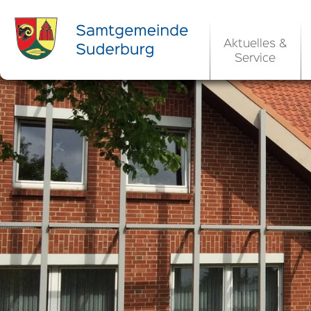
Aktuelles &
Service
Ortsrecht 
Bekanntm
Rats- und Bü
Aktuelle Ste
Ortsrecht / 
Allgemeine 
Kommunale 
EU-Umgebungs