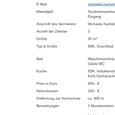
E-Mail
michaela.kachel
Mietobjekt
Studentenwohnu
Eingang
Anschrift des Vermieters
Michaela Kachel
Anzahl der Zimmer
3
Größe
95 m²
Typ & Größe
EBK, Duschbad, 
Bad
Waschmaschine, 
Gäste WC
Küche
EBK, Induktions
Kühl-/Gefriersch
Preis in Euro
600,- €
Nebenkosten
200,- €
Entfernung zur Hochschule
ca. 900 m
Bemerkungen
2 Monatsmieten 