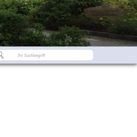
Bürgerinfo A-Z
Suderburger Land
Dorfregion / Dorfentwicklu
Suderburg - Stahlbachtal
n
hulen