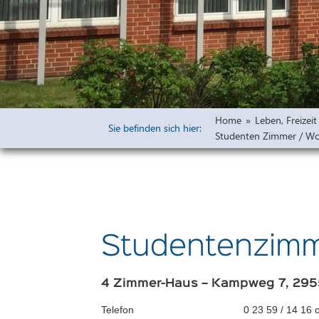
Widmungen
Öffentliche 
Bauleitpläne 
Vorprüfung u
Freiflächena
Home
»
Leben, Freize
Wirksame rech
Sie befinden sich hier:
Studenten Zimmer / Wo
Ausschreibu
Haushaltsplä
Studentenzim
4 Zimmer-Haus – Kampweg 7, 29
Telefon
0 23 59 / 14 16 