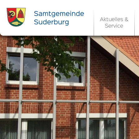
Aktuelles &
Service
Ortsrecht 
Bekanntm
Rats- und Bü
Aktuelle Ste
Ortsrecht / 
Allgemeine 
Kommunale 
EU-Umgebungs