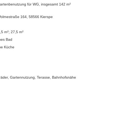
artenbenutzung für WG, insgesamt 142 m²
 Volmestraße 164, 58566 Kierspe
,5 m²; 27,5 m²
hes Bad
he Küche
räder, Gartennutzung, Terasse, Bahnhofsnähe