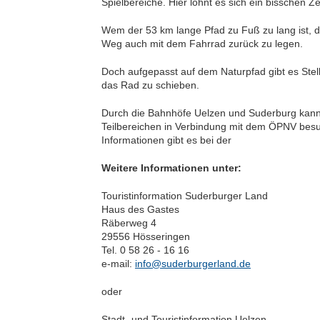
Spielbereiche. Hier lohnt es sich ein bisschen Ze
Wem der 53 km lange Pfad zu Fuß zu lang ist, d
Weg auch mit dem Fahrrad zurück zu legen.
Doch aufgepasst auf dem Naturpfad gibt es Stell
das Rad zu schieben.
Durch die Bahnhöfe Uelzen und Suderburg kann
Teilbereichen in Verbindung mit dem ÖPNV bes
Informationen gibt es bei der
Weitere Informationen unter:
Touristinformation Suderburger Land
Haus des Gastes
Räberweg 4
29556 Hösseringen
Tel. 0 58 26 - 16 16
e-mail:
info@suderburgerland.de
oder
Stadt- und Touristinformation Uelzen