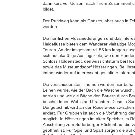
dann kurz vor Uelzen, nach ihrem Zusammenflus
bildet.
Der Rundweg kann als Ganzes, aber auch in Tei
werden.
Die herrlichen Flussniederungen und das inter
Heideflüsse bieten dem Wanderer vielfältige Mö
Touren. An der insgesamt rd. 53 km langen ausg
sich hochkarätige Ausflugsziele, wie den Hunde
Schloss Holdenstedt, den Aussichtsturm bei Hö
sowie das Museumdsdorf Hösseringen. Bei Ihre
immer wieder auf interessant gestaltete Informa
Die verschiedensten Themen werden hier behand
Leinen wurde, wie der Bach die Wäsche wusch,
antrieb und wie die Bäche den Bauern durch B
bescheidenen Wohlstand brachten. Diese in Su
Düngetechnik wird an der Rieselwiese zwische
erklärt. Für Gruppen ist auch die Vorführung de
möglich. In Hösseringen im alten Speicher im R
Ausstellung zum Suderburger Rückenbau, die von
geöffnet ist. Für Spiel und Spaß sorgen die auf