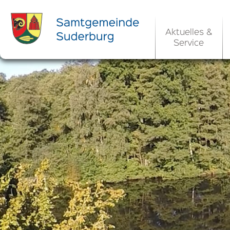
Aktuelles &
Service
Ortsrecht 
Bekanntm
Rats- und Bü
Aktuelle Ste
Ortsrecht / 
Allgemeine 
Kommunale 
EU-Umgebungs