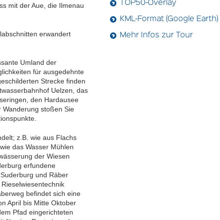
TOP50-Overlay
s mit der Aue, die Ilmenau
KML-Format (Google Earth)
labschnitten erwandert
Mehr Infos zur Tour
essante Umland der
glichkeiten für ausgedehnte
eschilderten Strecke finden
rtwasserbahnhof Uelzen, das
sseringen, den Hardausee
r Wanderung stoßen Sie
tionspunkte.
elt; z.B. wie aus Flachs
 wie das Wasser Mühlen
ewässerung der Wiesen
derburg erfundene
n Suderburg und Räber
r Rieselwiesentechnik
äberweg befindet sich eine
 April bis Mitte Oktober
 dem Pfad eingerichteten