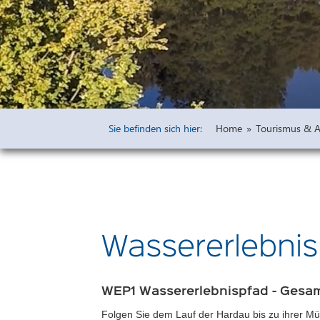
Widmungen
Öffentliche 
Bauleitpläne 
Vorprüfung u
Freiflächena
Wirksame rech
Sie befinden sich hier:
Home
»
Tourismus & Au
Ausschreibu
Haushaltsplä
Wassererlebni
WEP1 Wassererlebnispfad - Gesa
Folgen Sie dem Lauf der Hardau bis zu ihrer Mü