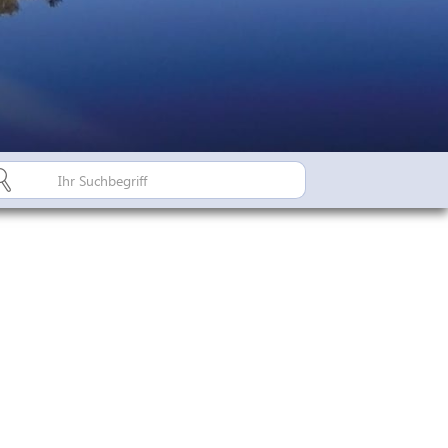
Bürgerinfo A-Z
Suderburger Land
Dorfregion / Dorfentwicklu
Suderburg - Stahlbachtal
n
hulen