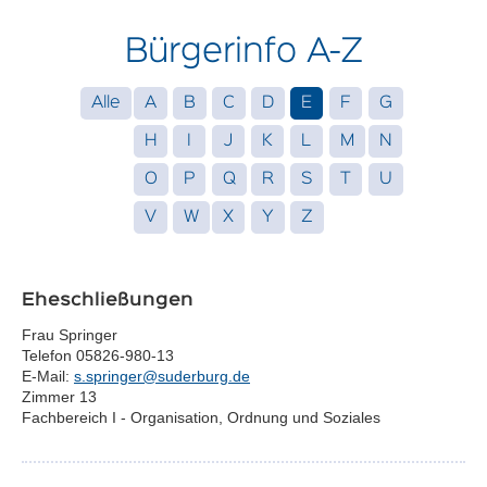
Bürgerinfo A-Z
Alle
A
B
C
D
E
F
G
H
I
J
K
L
M
N
O
P
Q
R
S
T
U
V
W
X
Y
Z
Eheschließungen
Frau Springer
Telefon 05826-980-13
E-Mail:
s.springer@suderburg.de
Zimmer 13
Fachbereich I - Organisation, Ordnung und Soziales