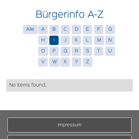
Bürgerinfo A-Z
Alle
A
B
C
D
E
F
G
H
I
J
K
L
M
N
O
P
Q
R
S
T
U
V
W
X
Y
Z
No items found.
Impressum