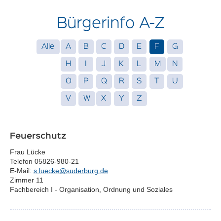
Bürgerinfo A-Z
Alle
A
B
C
D
E
F
G
H
I
J
K
L
M
N
O
P
Q
R
S
T
U
V
W
X
Y
Z
Feuerschutz
Frau Lücke
Telefon 05826-980-21
E-Mail:
s.luecke@suderburg.de
Zimmer 11
Fachbereich I - Organisation, Ordnung und Soziales