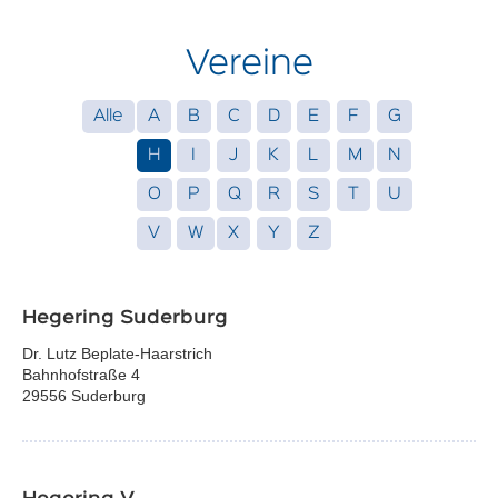
Vereine
Alle
A
B
C
D
E
F
G
H
I
J
K
L
M
N
O
P
Q
R
S
T
U
V
W
X
Y
Z
Hegering Suderburg
Dr. Lutz Beplate-Haarstrich
Bahnhofstraße 4
29556 Suderburg