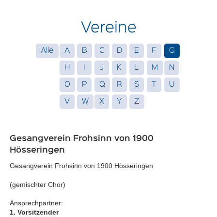
Vereine
Alle
A
B
C
D
E
F
G
H
I
J
K
L
M
N
O
P
Q
R
S
T
U
V
W
X
Y
Z
Gesangverein Frohsinn von 1900
Hösseringen
Gesangverein Frohsinn von 1900 Hösseringen
(gemischter Chor)
Ansprechpartner:
1. Vorsitzender