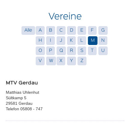
Vereine
Alle
A
B
C
D
E
F
G
H
I
J
K
L
M
N
O
P
Q
R
S
T
U
V
W
X
Y
Z
MTV Gerdau
Matthias Uhlenhut
Sültkamp 5
29581 Gerdau
Telefon 05808 - 747