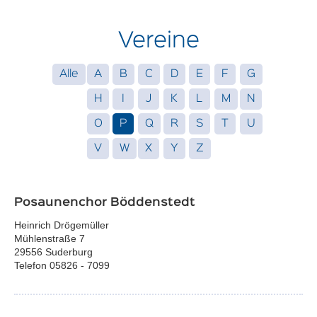
Vereine
Alle
A
B
C
D
E
F
G
H
I
J
K
L
M
N
O
P
Q
R
S
T
U
V
W
X
Y
Z
Posaunenchor Böddenstedt
Heinrich Drögemüller
Mühlenstraße 7
29556 Suderburg
Telefon 05826 - 7099